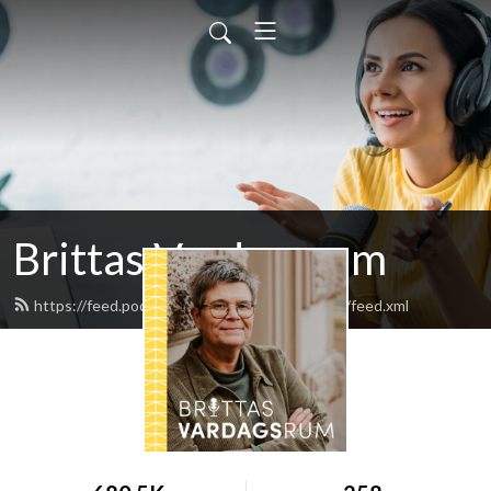
Brittas Vardagsrum
https://feed.podbean.com/brittasvardagsrum/feed.xml